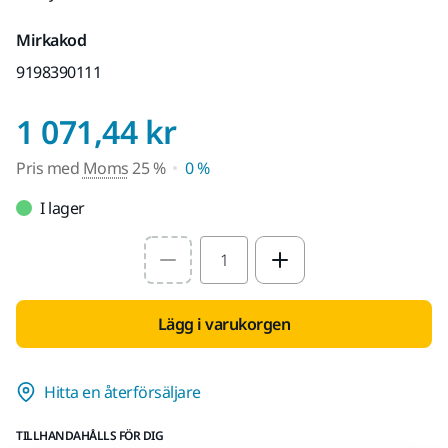
Mirkakod
9198390111
Pris med Moms 2
1 071,44 kr
Pris med
Moms
25 %
0 %
I lager
Select quantity value
Lägg i varukorgen
Hitta en återförsäljare
TILLHANDAHÅLLS FÖR DIG