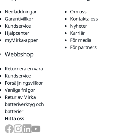
Nedladdningar
Om oss
Garantivillkor
Kontakta oss
Kundservice
Nyheter
Hjälpcenter
Karriär
myMirka-appen
För media
För partners
Webbshop
Returnera en vara
Kundservice
Försäljningsvillkor
Vanliga frågor
Retur av Mirka
batteriverktyg och
batterier
Hitta oss