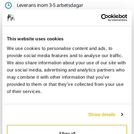
Leverans inom 3-5 arbetsdagar
Leverans inom Sverige
Fri frakt över 599 kr inkl. moms
Säker betalning med kort
This website uses cookies
Spåra paket
We use cookies to personalise content and ads, to
provide social media features and to analyse our traffic.
We also share information about your use of our site with
our social media, advertising and analytics partners who
Produktinformation
may combine it with other information that you’ve
provided to them or that they’ve collected from your use
Teknisk specifikation
of their services.
The purpose of the sanding block board is to organize all
Mirka sanding blocks in one place. The board is suitable for
Show details
use in body shops, training centers etc. An instruction on
how to assemble the plastic supports with velcro is
Allow all