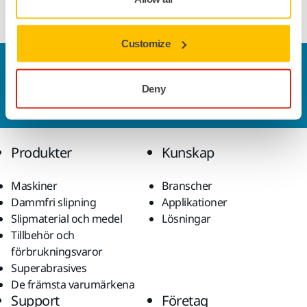
included.
Customize
Kontakta oss
Vill du veta mer?
Kontakta oss
så besvarar vår
Deny
kundservice gärna dina frågor.
Produkter
Kunskap
Maskiner
Branscher
Dammfri slipning
Applikationer
Slipmaterial och medel
Lösningar
Tillbehör och
förbrukningsvaror
Superabrasives
De främsta varumärkena
Support
Företag