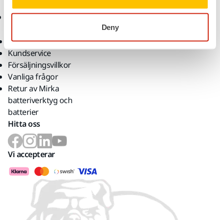
För partners
Webbshop
Deny
Returnera en vara
Kundservice
Försäljningsvillkor
Vanliga frågor
Retur av Mirka
batteriverktyg och
batterier
Hitta oss
Vi accepterar