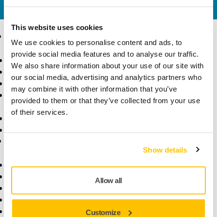
kundservice gärna dina frågor.
This website uses cookies
Produkter
Kunskap
We use cookies to personalise content and ads, to
provide social media features and to analyse our traffic.
Maskiner
Branscher
We also share information about your use of our site with
Dammfri slipning
Applikationer
our social media, advertising and analytics partners who
Slipmaterial och medel
Lösningar
may combine it with other information that you’ve
Tillbehör och
provided to them or that they’ve collected from your use
förbrukningsvaror
of their services.
Superabrasives
De främsta varumärkena
Support
Företag
Show details
Nedladdningar
Om oss
Garantivillkor
Kontakta oss
Allow all
Kundservice
Nyheter
Hjälpcenter
Karriär
myMirka-appen
För media
Customize