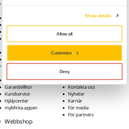
Produkter
Kunskap
Show details
Maskiner
Branscher
Dammfri slipning
Applikationer
Slipmaterial och medel
Lösningar
Allow all
Tillbehör och
förbrukningsvaror
Superabrasives
Customize
De främsta varumärkena
Support
Företag
Deny
Nedladdningar
Om oss
Garantivillkor
Kontakta oss
Kundservice
Nyheter
Hjälpcenter
Karriär
myMirka-appen
För media
För partners
Webbshop