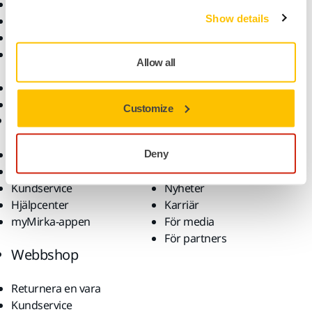
Maskiner
Branscher
Show details
Dammfri slipning
Applikationer
Slipmaterial och medel
Lösningar
Tillbehör och
Allow all
förbrukningsvaror
Superabrasives
De främsta varumärkena
Customize
Support
Företag
Nedladdningar
Om oss
Deny
Garantivillkor
Kontakta oss
Kundservice
Nyheter
Hjälpcenter
Karriär
myMirka-appen
För media
För partners
Webbshop
Returnera en vara
Kundservice