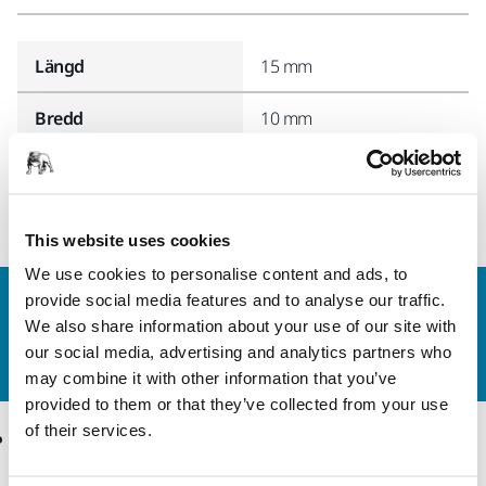
Längd
15 mm
Bredd
10 mm
This website uses cookies
We use cookies to personalise content and ads, to
provide social media features and to analyse our traffic.
Kontakta oss
We also share information about your use of our site with
Vill du veta mer?
Kontakta oss
så besvarar vår
our social media, advertising and analytics partners who
kundservice gärna dina frågor.
may combine it with other information that you’ve
provided to them or that they’ve collected from your use
of their services.
Produkter
Kunskap