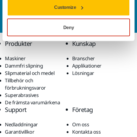
Kontakta oss
Customize
Vill du veta mer?
Kontakta oss
så besvarar vår
kundservice gärna dina frågor.
Deny
Produkter
Kunskap
Maskiner
Branscher
Dammfri slipning
Applikationer
Slipmaterial och medel
Lösningar
Tillbehör och
förbrukningsvaror
Superabrasives
De främsta varumärkena
Support
Företag
Nedladdningar
Om oss
Garantivillkor
Kontakta oss