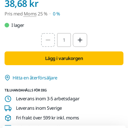
Pris med Moms 25 %
38,68 kr
Pris med
Moms
25 %
0 %
I lager
Select quantity value
Lägg i varukorgen
Hitta en återförsäljare
TILLHANDAHÅLLS FÖR DIG
Leverans inom 3-5 arbetsdagar
Leverans inom Sverige
Fri frakt över 599 kr inkl. moms
Säker betalning med kort