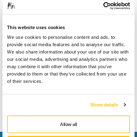
Spåra paket
This website uses cookies
We use cookies to personalise content and ads, to
Teknisk specifikation
provide social media features and to analyse our traffic.
We also share information about your use of our site with
Nedladdningar
our social media, advertising and analytics partners who
may combine it with other information that you’ve
provided to them or that they’ve collected from your use
Längd
100 mm
of their services.
Bredd
70 mm
Show details
Allow all