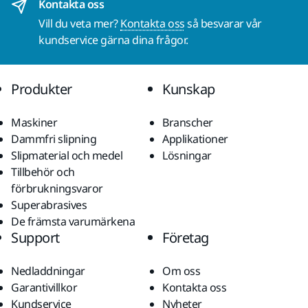
Kontakta oss
Vill du veta mer?
Kontakta oss
så besvarar vår
kundservice gärna dina frågor.
Produkter
Kunskap
Maskiner
Branscher
Dammfri slipning
Applikationer
Slipmaterial och medel
Lösningar
Tillbehör och
förbrukningsvaror
Superabrasives
De främsta varumärkena
Support
Företag
Nedladdningar
Om oss
Garantivillkor
Kontakta oss
Kundservice
Nyheter