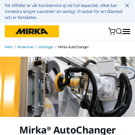
Hoppa till innehållet
För tillfället är vår kundservice ej vid full kapacitet, vilket kan
innebära längre svarstider än vanligt. Vi tackar för ert tålamod
och er förståelse.
Hem
Know-how
Lösningar
Mirka AutoChanger
Mirka® AutoChanger