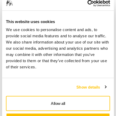
Framtid
This website uses cookies
We use cookies to personalise content and ads, to
Framtiden för slipningseffektivitet
provide social media features and to analyse our traffic.
We also share information about your use of our site with
Kliv in i framtiden för slipning med Mirka AutoChanger.
our social media, advertising and analytics partners who
Upplev en revolutionerande lösning som optimerar
may combine it with other information that you’ve
effektivitet, produktivitet och precision i dina industriella
provided to them or that they’ve collected from your use
slipapplikationer.
of their services.
Säkerställ en korrekt utförd integration
Show details
Installation av Mirka AutoChanger
Allow all