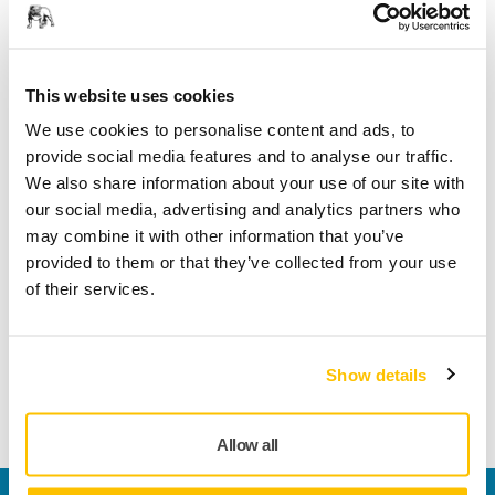
Affärsområde
This website uses cookies
Ja, jag har läst och godkänner Mirkas
We use cookies to personalise content and ads, to
sekretesspolicy.
provide social media features and to analyse our traffic.
We also share information about your use of our site with
Ja, jag vill ha nyhetsbrev och exklusiva erbjudanden
our social media, advertising and analytics partners who
från Mirka. Jag kan avregistrera mig när som helst.
may combine it with other information that you’ve
provided to them or that they’ve collected from your use
of their services.
Skicka
Show details
A technical error occurred.
Allow all