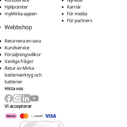
Kundservice
Nyheter
Hjälpcenter
Karriär
myMirka-appen
För media
För partners
Webbshop
Returnera en vara
Kundservice
Försäljningsvillkor
Vanliga frågor
Retur av Mirka
batteriverktyg och
batterier
Hitta oss
Vi accepterar