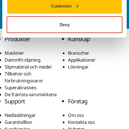
Kontakta oss
Customize
Vill du veta mer?
Kontakta oss
så besvarar vår
kundservice gärna dina frågor.
Deny
Produkter
Kunskap
Maskiner
Branscher
Dammfri slipning
Applikationer
Slipmaterial och medel
Lösningar
Tillbehör och
förbrukningsvaror
Superabrasives
De främsta varumärkena
Support
Företag
Nedladdningar
Om oss
Garantivillkor
Kontakta oss