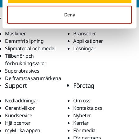
Deny
Produkter
Kunskap
Maskiner
Branscher
Dammfri slipning
Applikationer
Slipmaterial och medel
Lösningar
Tillbehör och
förbrukningsvaror
Superabrasives
De främsta varumärkena
Support
Företag
Nedladdningar
Om oss
Garantivillkor
Kontakta oss
Kundservice
Nyheter
Hjälpcenter
Karriär
myMirka-appen
För media
För partners