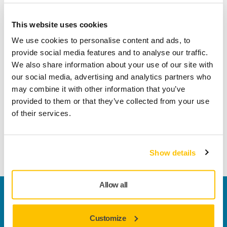
Ja, jag har läst och godkänner Mirkas
This website uses cookies
sekretesspolicy.
We use cookies to personalise content and ads, to
provide social media features and to analyse our traffic.
Ja, jag vill ha nyhetsbrev och exklusiva erbjudanden
We also share information about your use of our site with
från Mirka. Jag kan avregistrera mig när som helst.
our social media, advertising and analytics partners who
may combine it with other information that you’ve
Skicka
provided to them or that they’ve collected from your use
of their services.
A technical error occurred.
Show details
Allow all
Kontakta oss
Vill du veta mer?
Kontakta oss
så besvarar vår
Customize
kundservice gärna dina frågor.