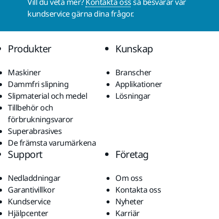
Vill du veta mer?
Kontakta oss
så besvarar vår
kundservice gärna dina frågor.
Produkter
Kunskap
Maskiner
Branscher
Dammfri slipning
Applikationer
Slipmaterial och medel
Lösningar
Tillbehör och
förbrukningsvaror
Superabrasives
De främsta varumärkena
Support
Företag
Nedladdningar
Om oss
Garantivillkor
Kontakta oss
Kundservice
Nyheter
Hjälpcenter
Karriär