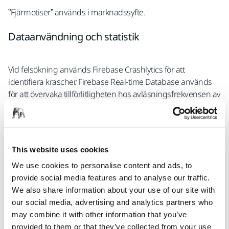
”Fjärrnotiser” används i marknadssyfte.
Dataanvändning och statistik
Vid felsökning används Firebase Crashlytics för att
identifiera krascher. Firebase Real-time Database används
för att övervaka tillförlitligheten hos avläsningsfrekvensen av
verktygets vibrationsexponering vid anslutning till ett
verktyg. Googles verktyg Firebase Analytics används för att
övervaka appdistributionen (vilken version som används för
närvarande) och vilka användare som installerat dem. I Ios
This website uses cookies
används App Analytics i samma syfte.
We use cookies to personalise content and ads, to
GDPR-efterlevnad
provide social media features and to analyse our traffic.
We also share information about your use of our site with
our social media, advertising and analytics partners who
Läs Mirkas allmänna sekretesspolicy:
may combine it with other information that you’ve
https://www.mirka.com/top/privacy-policy/
provided to them or that they’ve collected from your use